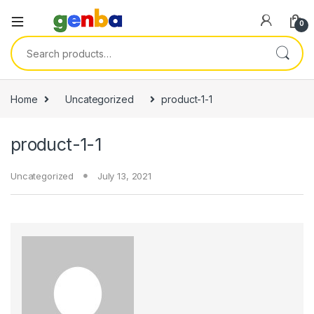
nel
0
nel
Search for:
etleri
Home
Uncategorized
product-1-1
product-1-1
Uncategorized
July 13, 2021
nel
nel
nel
nel
nel