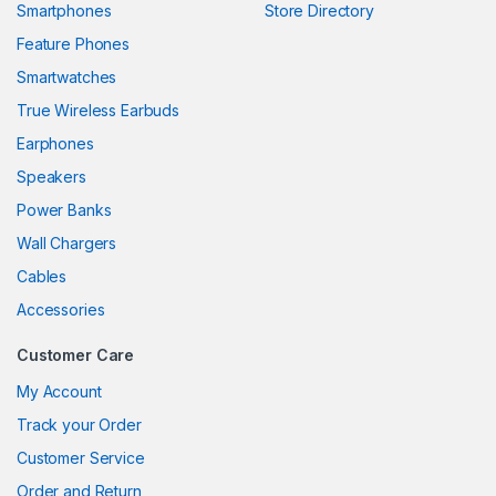
Smartphones
Store Directory
nel
Feature Phones
Smartwatches
nel
True Wireless Earbuds
nel
Earphones
nel
Speakers
Power Banks
nel
Wall Chargers
nel
Cables
nel
Accessories
nel
Customer Care
My Account
Track your Order
nel
Customer Service
nel
Order and Return