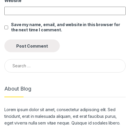
Website
nel
nel
Save my name, email, and website in this browser for
the next time I comment.
nel
nel
nel
Search for:
nel
nel
About Blog
nel
nel
Lorem ipsum dolor sit amet, consectetur adipiscing elit. Sed
nel
tincidunt, erat in malesuada aliquam, est erat faucibus purus,
nel
eget viverra nulla sem vitae neque. Quisque id sodales libero.