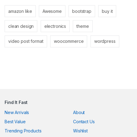
nel
amazon like
Awesome
bootstrap
buy it
nel
clean design
electronics
theme
video post format
woocommerce
wordpress
k
n al
nel
Find It Fast
nel
New Arrivals
About
Best Value
Contact Us
nel
Trending Products
Wishlist
nel