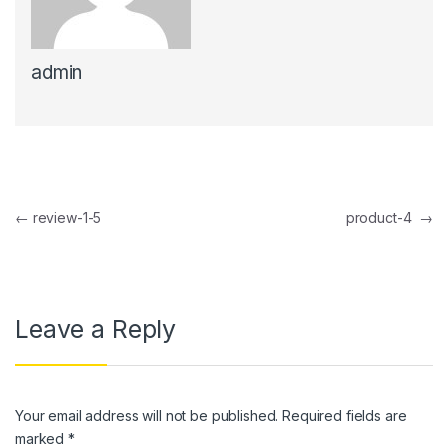
nel
admin
nel
nel
nel
nel
Post navigation
←
review-1-5
product-4
→
nel
nel
nel
Leave a Reply
nel
nel
Your email address will not be published.
Required fields are
nel
marked
*