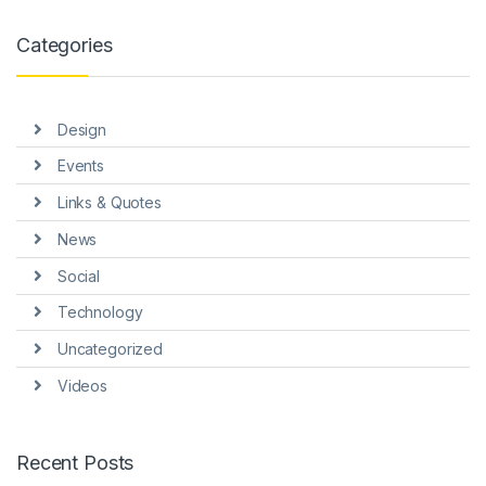
nel
Categories
nel
nel
Design
nel
Events
nel
Links & Quotes
nel
News
Social
Technology
Uncategorized
nel
Videos
nel
Recent Posts
nel