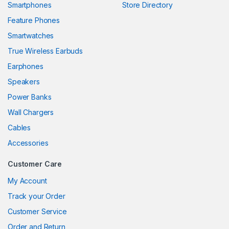
Smartphones
Store Directory
el
Feature Phones
Smartwatches
el
True Wireless Earbuds
el
Earphones
el
Speakers
Power Banks
el
Wall Chargers
el
Cables
el
Accessories
el
Customer Care
My Account
Track your Order
el
Customer Service
el
Order and Return