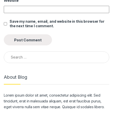
Website
el
el
Save my name, email, and website in this browser for
the next time I comment.
el
el
el
Search for:
el
el
About Blog
el
el
Lorem ipsum dolor sit amet, consectetur adipiscing elit. Sed
el
tincidunt, erat in malesuada aliquam, est erat faucibus purus,
el
eget viverra nulla sem vitae neque. Quisque id sodales libero.