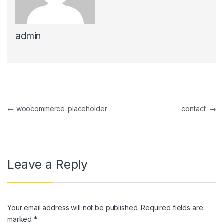
el
admin
el
el
el
el
Post navigation
←
woocommerce-placeholder
contact
→
el
el
el
Leave a Reply
el
el
Your email address will not be published.
Required fields are
el
marked
*