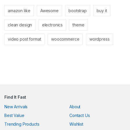
el
amazon like
Awesome
bootstrap
buy it
el
clean design
electronics
theme
video post format
woocommerce
wordpress
n al
el
Find It Fast
el
New Arrivals
About
Best Value
Contact Us
el
Trending Products
Wishlist
el