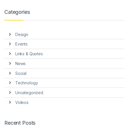
el
Categories
el
el
Design
el
Events
el
Links & Quotes
el
News
Social
Technology
Uncategorized
el
Videos
el
Recent Posts
el