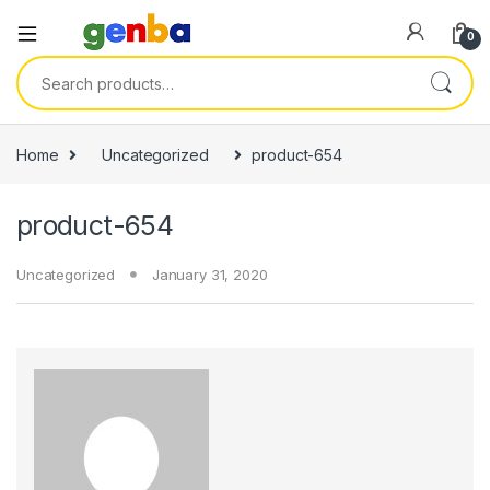
el
0
el
Search for:
tleri
Home
Uncategorized
product-654
product-654
Uncategorized
January 31, 2020
el
el
el
el
el