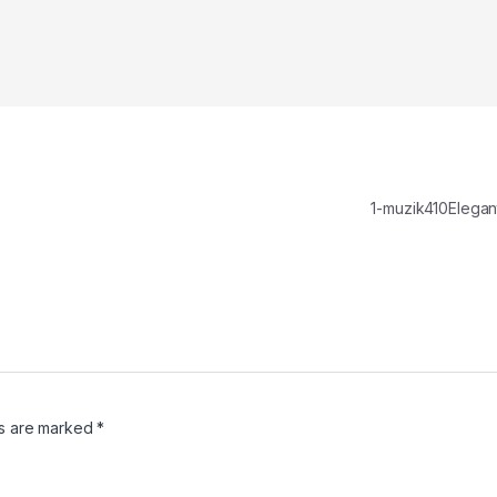
1-muzik410Elega
ds are marked
*