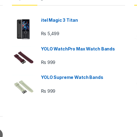
itel Magic 3 Titan
₨
5,499
YOLO WatchPro Max Watch Bands
₨
999
YOLO Supreme Watch Bands
₨
999