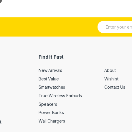
E
m
a
i
l
*
Find It Fast
New Arrivals
About
Best Value
Wishlist
Smartwatches
Contact Us
True Wireless Earbuds
Speakers
Power Banks
Wall Chargers
.