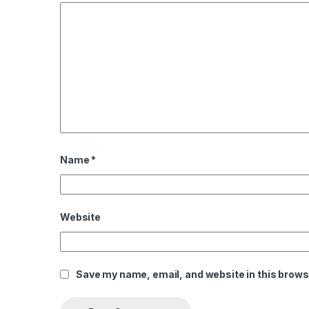
nel
nel
nel
nel
n al
n al
Name
*
nel
nel
Website
nel
nel
Save my name, email, and website in this brows
nel
nel