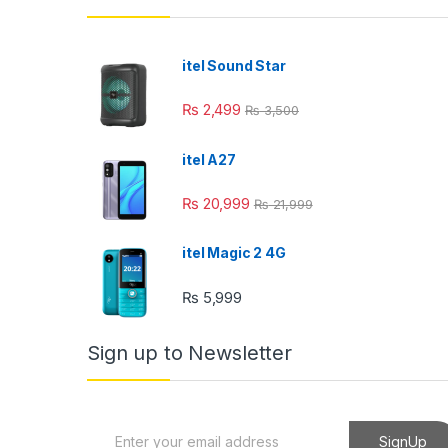
nel
nel
itel Sound Star
nel
₨
2,499
₨
3,500
nel
itel A27
nel
₨
20,999
₨
21,999
nel
itel Magic 2 4G
₨
5,999
nel
Sign up to Newsletter
nel
E
SignUp
nel
m