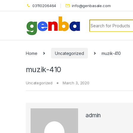
nel
03110206464
info@genbasale.com
nel
Search for:
etleri
Home
Uncategorized
muzik-410
muzik-410
Uncategorized
March 3, 2020
nel
nel
nel
admin
nel
nel