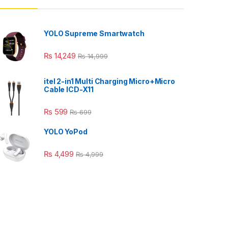
YOLO Supreme Smartwatch
₨
14,249
₨
14,999
itel 2-in1 Multi Charging Micro+Micro
Cable ICD-X11
₨
599
₨
699
YOLO YoPod
₨
4,499
₨
4,999