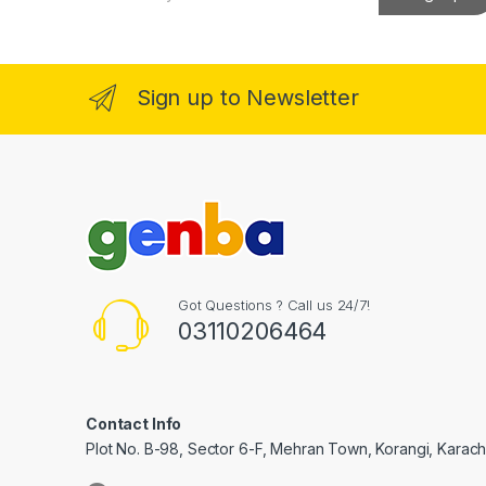
a
nel
i
l
*
nel
Sign up to Newsletter
nel
nel
nel
Got Questions ? Call us 24/7!
03110206464
nel
Contact Info
Plot No. B-98, Sector 6-F, Mehran Town, Korangi, Karachi