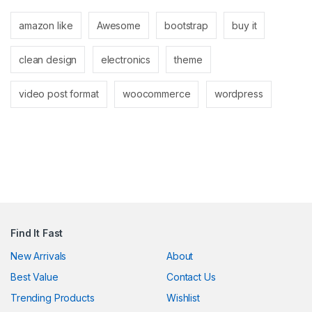
el
amazon like
Awesome
bootstrap
buy it
el
clean design
electronics
theme
video post format
woocommerce
wordpress
k
n al
el
Find It Fast
el
New Arrivals
About
Best Value
Contact Us
el
Trending Products
Wishlist
el