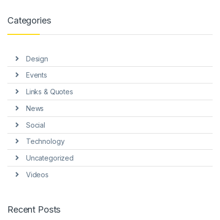
el
Categories
el
el
Design
el
Events
el
Links & Quotes
el
News
Social
Technology
Uncategorized
el
Videos
el
Recent Posts
el