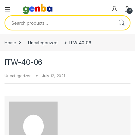
el
0
el
Search for:
etleri
Home
Uncategorized
ITW-40-06
ITW-40-06
Uncategorized
July 12, 2021
el
el
el
el
el