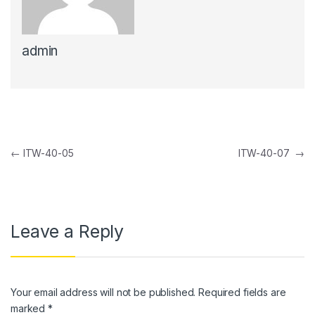
el
admin
el
el
el
el
Post navigation
←
ITW-40-05
ITW-40-07
→
el
el
el
Leave a Reply
el
el
Your email address will not be published.
Required fields are
el
marked
*