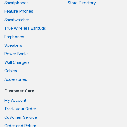
Smartphones
Store Directory
el
Feature Phones
Smartwatches
el
True Wireless Earbuds
el
Earphones
el
Speakers
Power Banks
el
Wall Chargers
el
Cables
el
Accessories
el
Customer Care
My Account
Track your Order
el
Customer Service
el
Order and Return