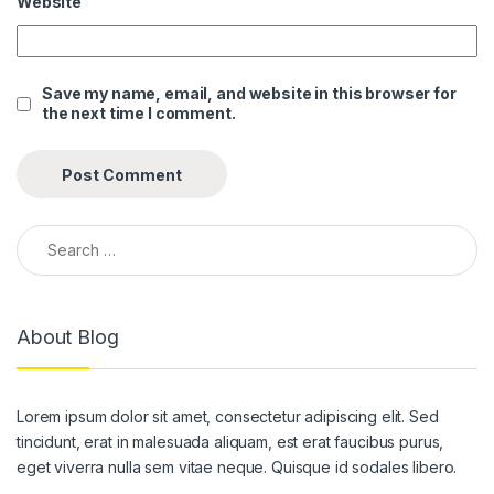
Website
el
el
Save my name, email, and website in this browser for
the next time I comment.
el
el
el
Search for:
el
el
About Blog
el
el
Lorem ipsum dolor sit amet, consectetur adipiscing elit. Sed
el
tincidunt, erat in malesuada aliquam, est erat faucibus purus,
el
eget viverra nulla sem vitae neque. Quisque id sodales libero.