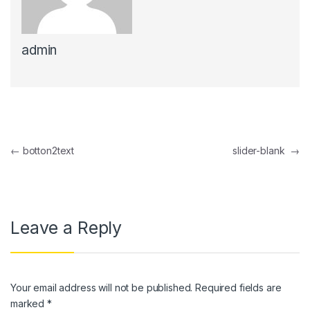
nel
admin
nel
nel
nel
nel
Post navigation
←
botton2text
slider-blank
→
nel
nel
nel
Leave a Reply
nel
nel
Your email address will not be published.
Required fields are
nel
marked
*