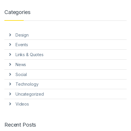
nel
Categories
nel
nel
Design
nel
Events
nel
Links & Quotes
nel
News
Social
Technology
Uncategorized
nel
Videos
nel
Recent Posts
nel