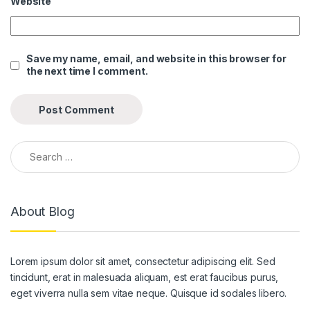
Website
nel
nel
Save my name, email, and website in this browser for
the next time I comment.
nel
nel
nel
Search for:
nel
nel
About Blog
nel
nel
Lorem ipsum dolor sit amet, consectetur adipiscing elit. Sed
nel
tincidunt, erat in malesuada aliquam, est erat faucibus purus,
nel
eget viverra nulla sem vitae neque. Quisque id sodales libero.