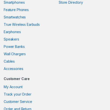
Smartphones
Store Directory
nel
Feature Phones
Smartwatches
nel
True Wireless Earbuds
nel
Earphones
nel
Speakers
Power Banks
nel
Wall Chargers
nel
Cables
nel
Accessories
nel
Customer Care
My Account
Track your Order
nel
Customer Service
nel
Order and Return