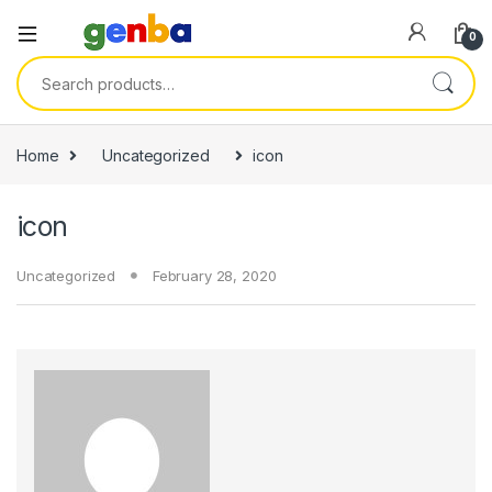
nel
0
nel
Search for:
etleri
Home
Uncategorized
icon
icon
Uncategorized
February 28, 2020
nel
nel
nel
nel
nel