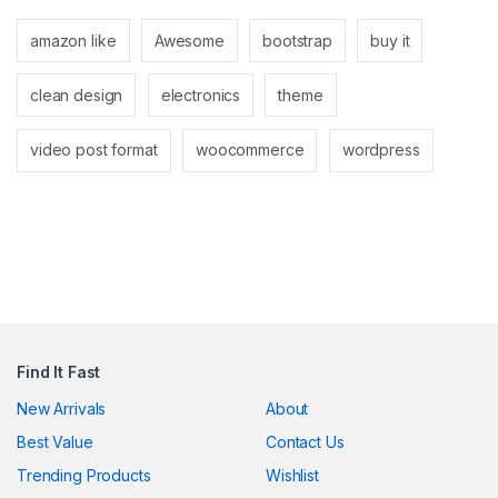
nel
amazon like
Awesome
bootstrap
buy it
nel
clean design
electronics
theme
video post format
woocommerce
wordpress
k
n al
nel
Find It Fast
nel
New Arrivals
About
Best Value
Contact Us
nel
Trending Products
Wishlist
nel