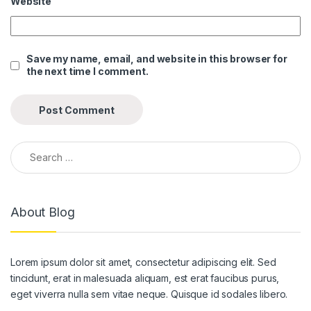
Website
nel
nel
Save my name, email, and website in this browser for
the next time I comment.
nel
nel
nel
Search for:
nel
nel
About Blog
nel
nel
Lorem ipsum dolor sit amet, consectetur adipiscing elit. Sed
nel
tincidunt, erat in malesuada aliquam, est erat faucibus purus,
nel
eget viverra nulla sem vitae neque. Quisque id sodales libero.