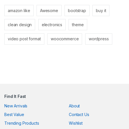
amazon like
Awesome
bootstrap
buy it
clean design
electronics
theme
nel
video post format
woocommerce
wordpress
nel
k
Find It Fast
New Arrivals
About
Best Value
Contact Us
ın al
Trending Products
Wishlist
nel