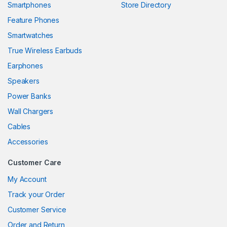
Smartphones
Store Directory
nel
Feature Phones
Smartwatches
nel
True Wireless Earbuds
nel
Earphones
nel
Speakers
Power Banks
nel
Wall Chargers
nel
Cables
nel
Accessories
nel
Customer Care
nel
My Account
Track your Order
nel
Customer Service
nel
Order and Return