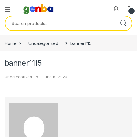
nel
0
nel
Search for:
etleri
Home
Uncategorized
banner1115
banner1115
Uncategorized
June 6, 2020
nel
nel
nel
nel