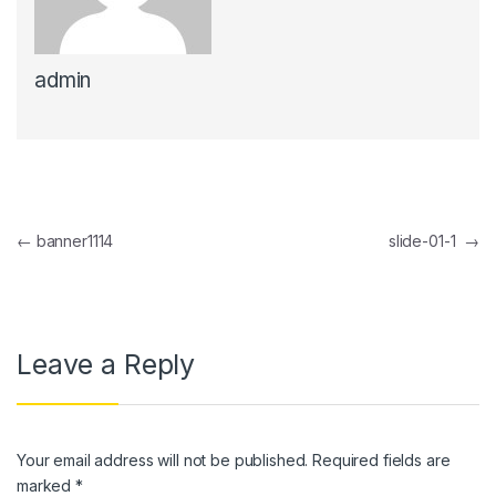
nel
admin
nel
nel
nel
nel
Post navigation
←
banner1114
slide-01-1
→
nel
nel
nel
Leave a Reply
nel
nel
Your email address will not be published.
Required fields are
nel
marked
*