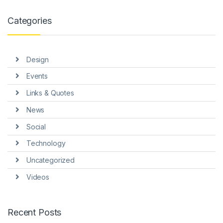
nel
Categories
nel
nel
Design
nel
Events
nel
Links & Quotes
nel
News
nel
Social
nel
Technology
Uncategorized
Videos
nel
Recent Posts