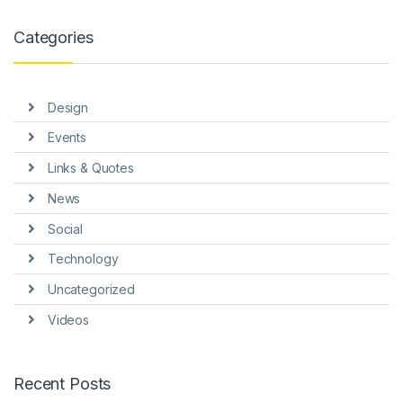
nel
Categories
nel
nel
Design
nel
Events
nel
Links & Quotes
nel
News
Social
Technology
Uncategorized
nel
Videos
nel
Recent Posts
nel