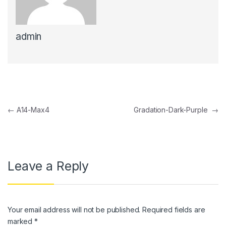
nel
admin
nel
nel
nel
nel
Post navigation
←
A14-Max4
Gradation-Dark-Purple
→
nel
nel
nel
Leave a Reply
nel
nel
Your email address will not be published.
Required fields are
nel
marked
*