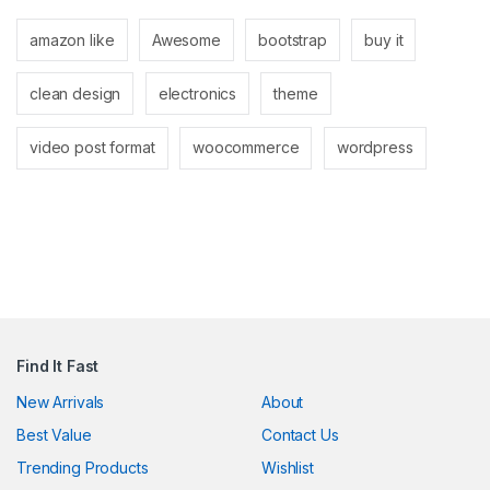
nel
amazon like
Awesome
bootstrap
buy it
nel
clean design
electronics
theme
video post format
woocommerce
wordpress
k
ın al
nel
Find It Fast
nel
New Arrivals
About
Best Value
Contact Us
nel
Trending Products
Wishlist
nel