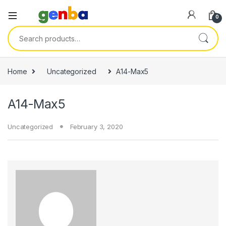
nel
0
nel
Search for:
etleri
Home
Uncategorized
A14-Max5
A14-Max5
Uncategorized
February 3, 2020
nel
nel
nel
nel
nel