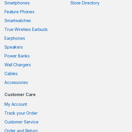
Smartphones
Store Directory
nel
Feature Phones
Smartwatches
nel
True Wireless Earbuds
nel
Earphones
nel
Speakers
Power Banks
nel
Wall Chargers
nel
Cables
nel
Accessories
nel
Customer Care
My Account
Track your Order
nel
Customer Service
nel
Order and Return