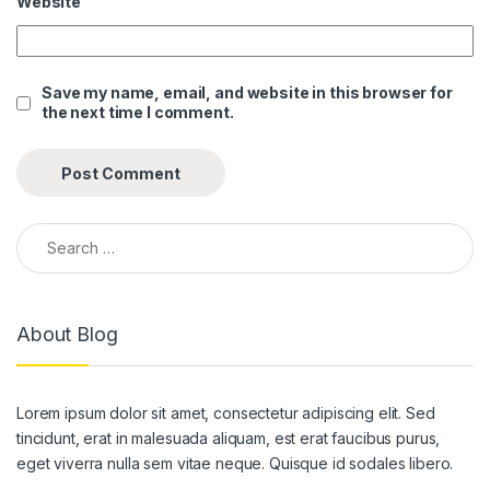
Website
nel
nel
Save my name, email, and website in this browser for
the next time I comment.
nel
nel
nel
Search for:
nel
nel
About Blog
nel
nel
Lorem ipsum dolor sit amet, consectetur adipiscing elit. Sed
nel
tincidunt, erat in malesuada aliquam, est erat faucibus purus,
nel
eget viverra nulla sem vitae neque. Quisque id sodales libero.